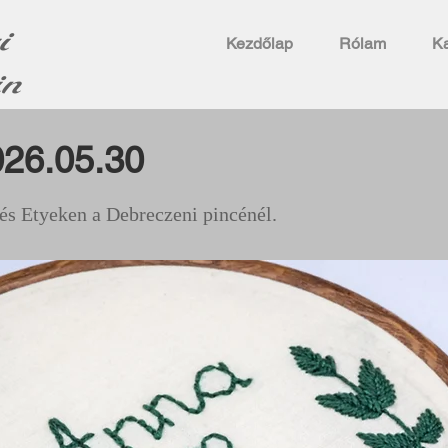
i
Kezdőlap
Rólam
Ka
in
026.05.30
és Etyeken a Debreczeni pincénél.