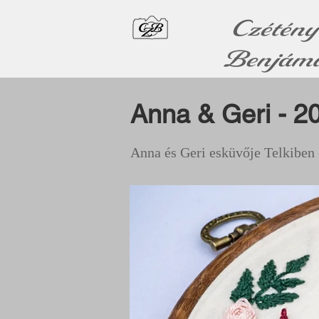
Czétény
Benjám
Anna & Geri - 2
Anna és Geri esküvője Telkiben 