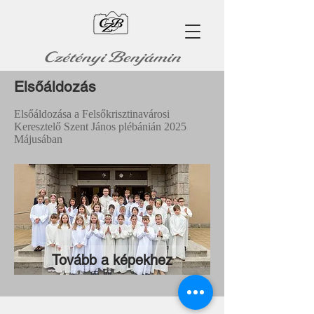
Czétényi Benjámin
Elsőáldozás
Elsőáldozása a Felsőkrisztinavárosi
Keresztelő Szent János plébánián 2025
Májusában
Tovább a képekhez